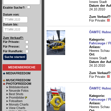
Innere Stadt
Datum der Au
Exakte Suche?:
24.10.2010
Datum von:
Zum Verkauf?
Für Private:
Datum bis:
ÖAMTC Hubsc
Zum Verkauf?:
Kategorie:
Für Private:
Fahrzeuge
/
F
Für Presse:
Anlass:
Heeres Schau
Für Rundfunk:
Ort:
Innere Stadt
Datum der Au
24.10.2010
MEDIENBEREICHE
Zum Verkauf?
MEDIAFREEDOM
Für Private:
MUSICFREEDOM
PHOTOFREEDOM
Bilddatenbank
ÖAMTC Hubsc
Neueste Fotos
Best Shots
Kategorie:
Promibilder
Fahrzeuge
/
F
Fotoalben
Anlass:
Monats Charts
Heeres Schau
View Charts
Ort: