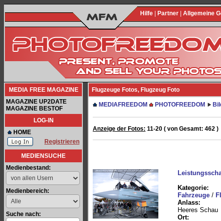
Hilfe
|
Partner
|
Allgemeine 
MEDIA FREE MAGAZINE
Flugzeuge Fotos, Flugzeug Foto
MAGAZINE UP2DATE
MEDIAFREEDOM
PHOTOFREEDOM
Bi
MAGAZINE BESTOF
LOG-IN
Anzeige der Fotos:
11-20 ( von Gesamt: 462 )
HOME
Registrieren
MEDIENSUCHE
Medienbestand:
Leistungssch
Kategorie:
Medienbereich:
Fahrzeuge
/
F
Anlass:
Heeres Schau
Suche nach:
Ort: