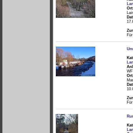
Lan
Ort
Lai
Da
17.
Zum
Für
Um 
Kat
Lan
Anl
WF
Ort
Mar
Da
10.
Zum
Für
Ru
Kat
Lan