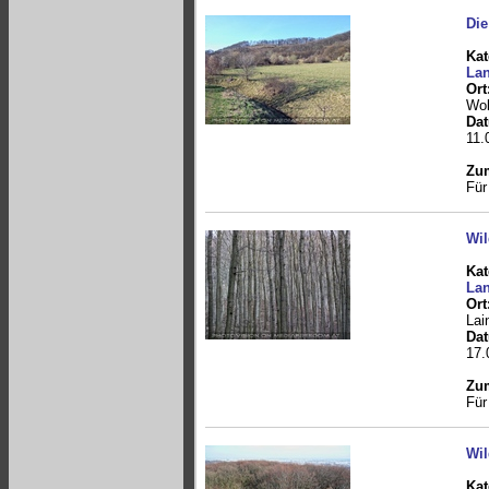
Die
Kat
Lan
Ort
Wol
Da
11.
Zum
Für
Wil
Kat
Lan
Ort
Lai
Da
17.
Zum
Für
Wil
Kat