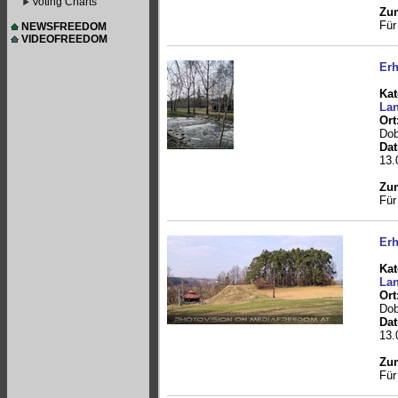
Voting Charts
Zum
Für
NEWSFREEDOM
VIDEOFREEDOM
Erh
Kat
Lan
Ort
Dob
Da
13.
Zum
Für
Erh
Kat
Lan
Ort
Dob
Da
13.
Zum
Für