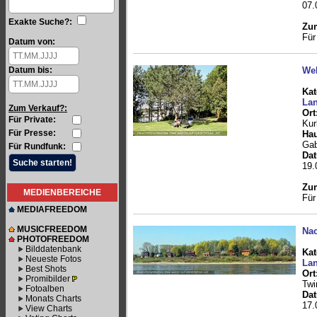
07.
Exakte Suche?:
Zum
Für
Datum von:
Datum bis:
Wel
Kat
Lan
Zum Verkauf?:
Ort
Für Private:
Kur
Für Presse:
Hau
Gab
Für Rundfunk:
Da
19.
Zum
MEDIENBEREICHE
Für
MEDIAFREEDOM
MUSICFREEDOM
Nac
PHOTOFREEDOM
Bilddatenbank
Kat
Neueste Fotos
Lan
Best Shots
Ort
Promibilder
Twi
Fotoalben
Da
Monats Charts
17.
View Charts