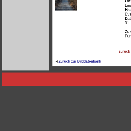
Ort
Leo
Hau
Eva
Da
31.
Zum
Für
zurück
Zurück zur Bilddatenbank