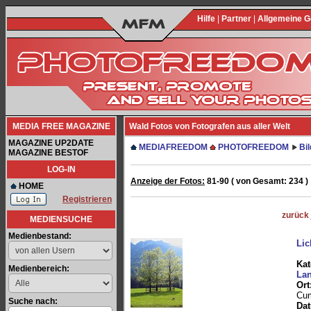
Hilfe
|
Partner
|
Allgemeine 
MEDIA FREE MAGAZINE
Wald Fotos von Fotografen aus aller Welt
MAGAZINE UP2DATE
MEDIAFREEDOM
PHOTOFREEDOM
Bi
MAGAZINE BESTOF
LOG-IN
Anzeige der Fotos:
81-90 ( von Gesamt: 234 )
HOME
Registrieren
zurück
MEDIENSUCHE
Medienbestand:
Lic
Kat
Medienbereich:
Lan
Ort
Cum
Suche nach:
Da