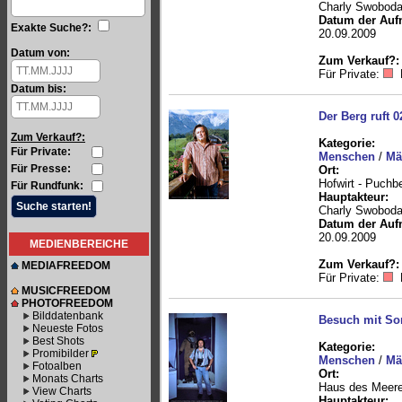
Charly Swobod
Datum der Auf
Exakte Suche?:
20.09.2009
Datum von:
Zum Verkauf?:
Für Private:
Datum bis:
Der Berg ruft 0
Zum Verkauf?:
Kategorie:
Für Private:
Menschen
/
Mä
Für Presse:
Ort:
Hofwirt - Puchb
Für Rundfunk:
Hauptakteur:
Charly Swobod
Datum der Auf
20.09.2009
MEDIENBEREICHE
Zum Verkauf?:
MEDIAFREEDOM
Für Private:
MUSICFREEDOM
PHOTOFREEDOM
Bilddatenbank
Besuch mit S
Neueste Fotos
Best Shots
Kategorie:
Promibilder
Menschen
/
Mä
Fotoalben
Ort:
Monats Charts
Haus des Meer
View Charts
Hauptakteur: