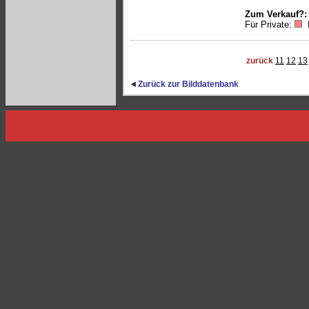
Zum Verkauf?:
Für Private:
zurück
11
12
13
Zurück zur Bilddatenbank