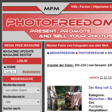
Hilfe
|
Partner
|
Allgemeine 
MEDIA FREE MAGAZINE
Männer Fotos von Fotografen aus aller Welt
MAGAZINE UP2DATE
MEDIAFREEDOM
PHOTOFREEDOM
Bi
MAGAZINE BESTOF
LOG-IN
Anzeige der Fotos:
201-210 ( von Gesamt: 226
HOME
Registrieren
zurück
11
12
13
MEDIENSUCHE
Medienbestand:
Der Berg ruft 1
Kategorie:
Medienbereich:
Menschen
/
Mä
Ort:
Puchberg
Suche nach:
Hauptakteur: