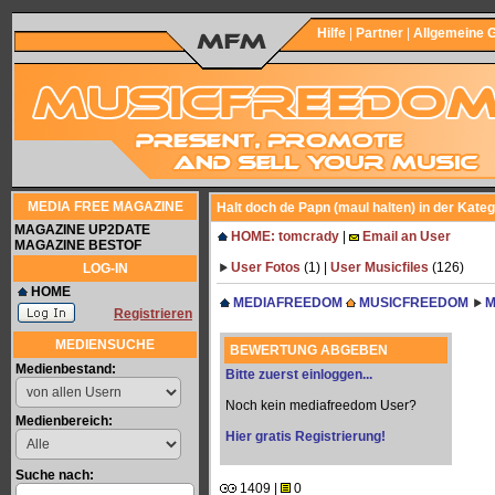
Hilfe
|
Partner
|
Allgemeine 
MEDIA FREE MAGAZINE
Halt doch de Papn (maul halten) in der Kate
MAGAZINE UP2DATE
HOME: tomcrady
|
Email an User
MAGAZINE BESTOF
User Fotos
(1) |
User Musicfiles
(126)
LOG-IN
HOME
MEDIAFREEDOM
MUSICFREEDOM
M
Registrieren
MEDIENSUCHE
BEWERTUNG ABGEBEN
Medienbestand:
Bitte zuerst einloggen...
Noch kein mediafreedom User?
Medienbereich:
Hier gratis Registrierung!
Suche nach:
1409 |
0