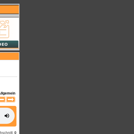
Allgemein
hschnitt:
0