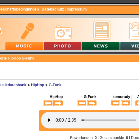
Geschäftsbedingungen
|
Datenschutz
|
Impressum
gorie HipHop G-Funk
usikdatenbank
HipHop
G-Funk
HipHop
G-Funk
tomcrady
Bewertungen:
0
| Gesamtpunkte:
0
| Durc