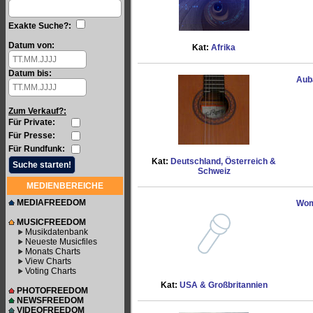
Exakte Suche?:
Datum von:
Kat:
Afrika
Datum bis:
Aub
Zum Verkauf?:
Für Private:
Für Presse:
Für Rundfunk:
Kat:
Deutschland, Österreich &
Schweiz
MEDIENBEREICHE
MEDIAFREEDOM
Wom
MUSICFREEDOM
Musikdatenbank
Neueste Musicfiles
Monats Charts
View Charts
Voting Charts
Kat:
USA & Großbritannien
PHOTOFREEDOM
NEWSFREEDOM
VIDEOFREEDOM