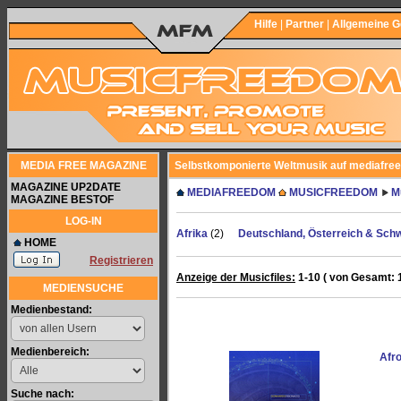
Hilfe
|
Partner
|
Allgemeine 
MEDIA FREE MAGAZINE
Selbstkomponierte Weltmusik auf mediafre
MAGAZINE UP2DATE
MEDIAFREEDOM
MUSICFREEDOM
M
MAGAZINE BESTOF
LOG-IN
Afrika
(2)
Deutschland, Österreich & Sch
HOME
Registrieren
Anzeige der Musicfiles:
1-10 ( von Gesamt: 1
MEDIENSUCHE
Medienbestand:
Medienbereich:
Afr
Suche nach: