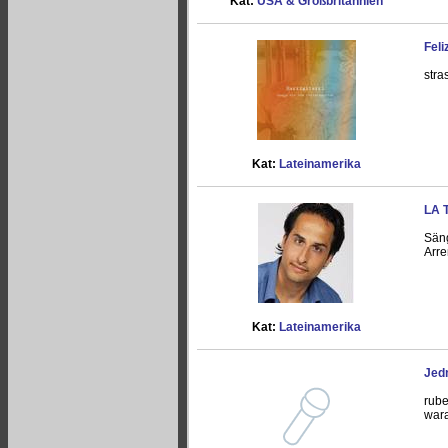
Kat:
USA & Großbritannien
Feli
stra
Kat:
Lateinamerika
LA 
Säng
Arre
Kat:
Lateinamerika
Jed
rube
war