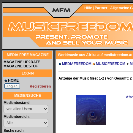
Hilfe
|
Partner
|
Allgemeine 
MEDIA FREE MAGAZINE
Worldmusic aus Afrika auf mediafreedom.at
MAGAZINE UP2DATE
MEDIAFREEDOM
MUSICFREEDOM
M
MAGAZINE BESTOF
LOG-IN
Anzeige der Musicfiles:
1-2 ( von Gesamt: 2 
HOME
Registrieren
MEDIENSUCHE
Afr
Medienbestand:
Medienbereich:
Suche nach: