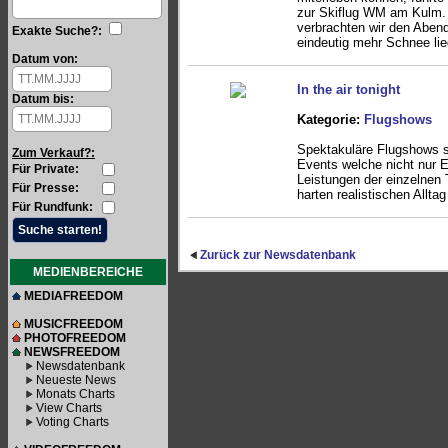
zur Skiflug WM am Kulm.
verbrachten wir den Aben
Exakte Suche?:
eindeutig mehr Schnee lieg
Datum von:
In the air tonight
Datum bis:
Kategorie:
Flugshows
Spektakuläre Flugshows si
Zum Verkauf?:
Events welche nicht nur E
Für Private:
Leistungen der einzelnen 
Für Presse:
harten realistischen Alltag 
Für Rundfunk:
Zurück zur Newsdatenbank
MEDIENBEREICHE
MEDIAFREEDOM
MUSICFREEDOM
PHOTOFREEDOM
NEWSFREEDOM
Newsdatenbank
Neueste News
Monats Charts
View Charts
Voting Charts