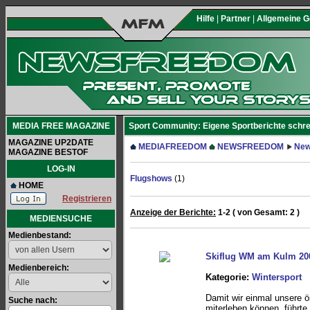
Hilfe
|
Partner
|
Allgemeine 
MEDIA FREE MAGAZINE
Sport Community: Eigene Sportberichte schre
MAGAZINE UP2DATE
MEDIAFREEDOM
NEWSFREEDOM
New
MAGAZINE BESTOF
LOG-IN
Flugshows
(1)
HOME
Registrieren
Anzeige der Berichte:
1-2 ( von Gesamt: 2 )
MEDIENSUCHE
Medienbestand:
Skiflug WM am Kulm 20
Medienbereich:
Kategorie:
Wintersport
Damit wir einmal unsere ö
Suche nach:
miterleben können, führ