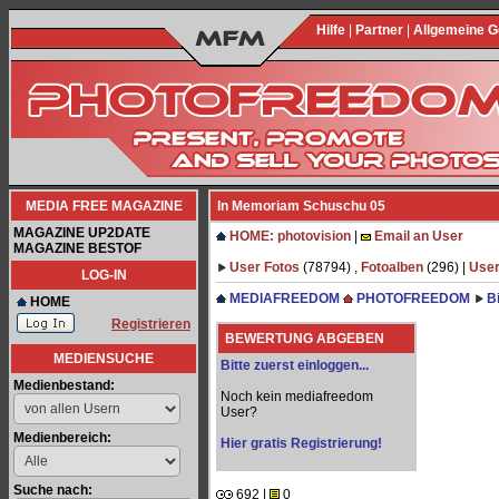
Hilfe
|
Partner
|
Allgemeine 
MEDIA FREE MAGAZINE
In Memoriam Schuschu 05
MAGAZINE UP2DATE
HOME: photovision
|
Email an User
MAGAZINE BESTOF
User Fotos
(78794) ,
Fotoalben
(296) |
User
LOG-IN
MEDIAFREEDOM
PHOTOFREEDOM
B
HOME
Registrieren
BEWERTUNG ABGEBEN
MEDIENSUCHE
Bitte zuerst einloggen...
Medienbestand:
Noch kein mediafreedom
User?
Medienbereich:
Hier gratis Registrierung!
Suche nach:
692 |
0