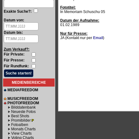
Fototitel:
Exakte Suche?:
In Memoriam Schuschu 05
Datum von:
Datum der Aufnahme:
01.02.1989
Datum bis:
Nur für Presse:
JA (Kontakt nur per
Email
)
Zum Verkauf?:
Für Private:
Für Presse:
Für Rundfunk:
MEDIENBEREICHE
MEDIAFREEDOM
MUSICFREEDOM
PHOTOFREEDOM
Bilddatenbank
Neueste Fotos
Best Shots
Promibilder
Fotoalben
Monats Charts
View Charts
Voting Charts