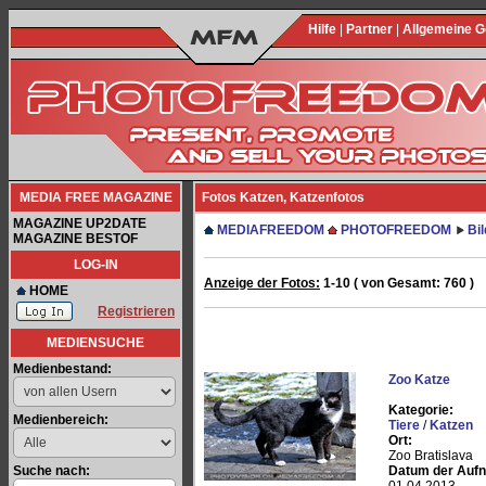
Hilfe
|
Partner
|
Allgemeine 
MEDIA FREE MAGAZINE
Fotos Katzen, Katzenfotos
MAGAZINE UP2DATE
MEDIAFREEDOM
PHOTOFREEDOM
Bi
MAGAZINE BESTOF
LOG-IN
Anzeige der Fotos:
1-10 ( von Gesamt: 760 )
HOME
Registrieren
MEDIENSUCHE
Medienbestand:
Zoo Katze
Kategorie:
Medienbereich:
Tiere
/
Katzen
Ort:
Zoo Bratislava
Suche nach:
Datum der Auf