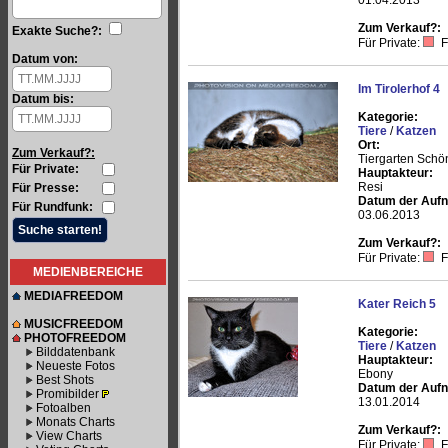
01.04.2013
Zum Verkauf?:
Exakte Suche?:
Für Private:
F
Datum von:
Im Tirolerhof 4
Datum bis:
Kategorie:
Tiere
/
Katzen
Ort:
Zum Verkauf?:
Tiergarten Schö
Für Private:
Hauptakteur:
Resi
Für Presse:
Datum der Auf
Für Rundfunk:
03.06.2013
Zum Verkauf?:
Für Private:
F
MEDIENBEREICHE
MEDIAFREEDOM
Kater Reich 5
MUSICFREEDOM
Kategorie:
PHOTOFREEDOM
Tiere
/
Katzen
Bilddatenbank
Hauptakteur:
Neueste Fotos
Ebony
Best Shots
Datum der Auf
Promibilder
13.01.2014
Fotoalben
Monats Charts
Zum Verkauf?:
View Charts
Für Private:
F