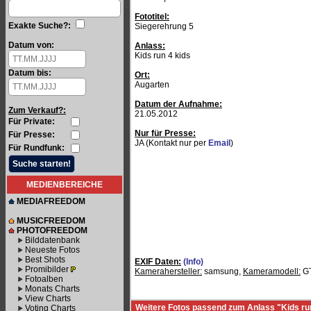
Fototitel:
Exakte Suche?:
Siegerehrung 5
Datum von:
Anlass:
Kids run 4 kids
Datum bis:
Ort:
Augarten
Datum der Aufnahme:
Zum Verkauf?:
21.05.2012
Für Private:
Nur für Presse:
Für Presse:
JA (Kontakt nur per
Email
)
Für Rundfunk:
MEDIENBEREICHE
MEDIAFREEDOM
MUSICFREEDOM
PHOTOFREEDOM
Bilddatenbank
Neueste Fotos
Best Shots
EXIF Daten:
(Info)
Promibilder
Kamerahersteller:
samsung,
Kameramodell:
GT
Fotoalben
Monats Charts
View Charts
Weitere Fotos passend zum Anlass "Kids run
Voting Charts