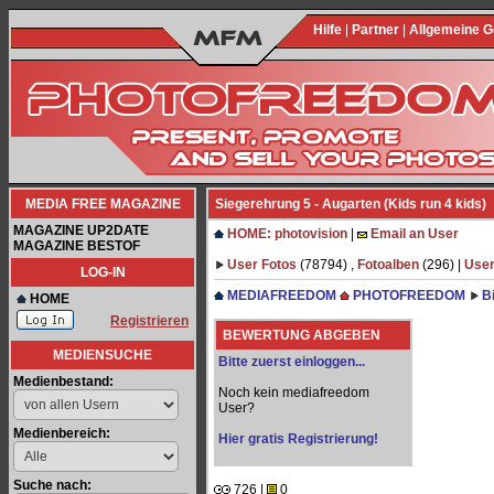
Hilfe
|
Partner
|
Allgemeine 
MEDIA FREE MAGAZINE
Siegerehrung 5 - Augarten (Kids run 4 kids)
MAGAZINE UP2DATE
HOME: photovision
|
Email an User
MAGAZINE BESTOF
User Fotos
(78794) ,
Fotoalben
(296) |
User
LOG-IN
MEDIAFREEDOM
PHOTOFREEDOM
B
HOME
Registrieren
BEWERTUNG ABGEBEN
MEDIENSUCHE
Bitte zuerst einloggen...
Medienbestand:
Noch kein mediafreedom
User?
Medienbereich:
Hier gratis Registrierung!
Suche nach:
726 |
0