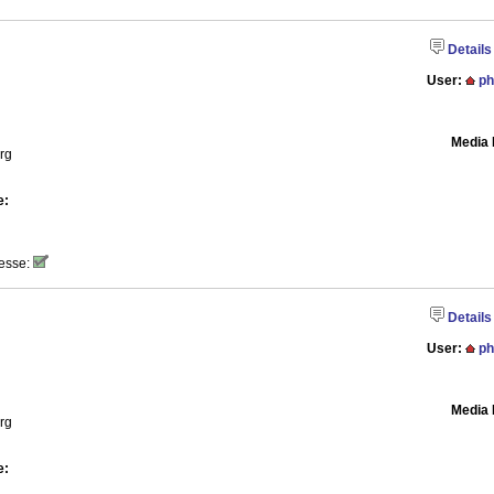
Details
User:
ph
Media 
rg
e:
esse:
Details
User:
ph
Media 
rg
e: