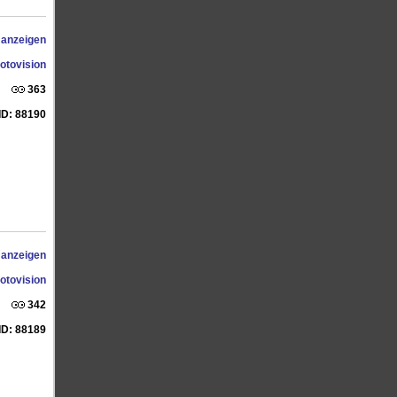
 anzeigen
otovision
363
ID: 88190
 anzeigen
otovision
342
ID: 88189