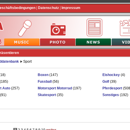
Geschäftsbedingungen
|
Datenschutz
|
Impressum
präsentieren
lddatenbank
Sport
(18)
Boxen
(147)
Eishockey
(4)
(185)
Fussball
(56)
Golf
(39)
t Auto
(257)
Motorsport Motorrad
(197)
Pferdesport
(508
(91)
Skatesport
(35)
Sonstiges
(192)