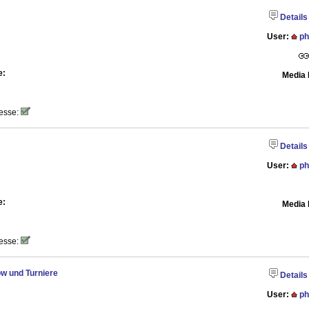
Details
User:
ph
e:
Media 
esse:
Details
User:
ph
e:
Media 
esse:
w und Turniere
Details
User:
ph