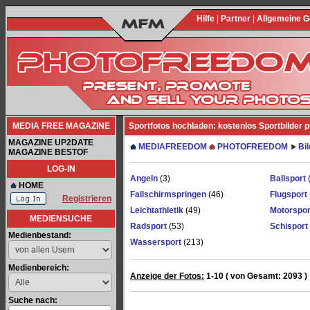
Hilfe
|
Partner
|
Allgemeine 
MEDIA FREE MAGAZINE
Sportfotos hochladen: kostenlos Sportbilder 
MAGAZINE UP2DATE
MEDIAFREEDOM
PHOTOFREEDOM
Bi
MAGAZINE BESTOF
LOG-IN
Angeln
(3)
Ballsport
HOME
Fallschirmspringen
(46)
Flugsport
Registrieren
Leichtathletik
(49)
Motorspor
MEDIENSUCHE
Radsport
(53)
Schisport
Medienbestand:
Wassersport
(213)
Medienbereich:
Anzeige der Fotos:
1-10 ( von Gesamt: 2093 )
Suche nach: