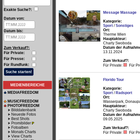
Exakte Suche?:
Message Massage
Datum von:
Kategorie:
Sport
/
Sonstiges
Ort:
Datum bis:
Therme Wien
Hauptakteur:
Charly Swoboda
Datum der Aufnahm
Zum Verkauf?:
13.11.2024
Für Private:
Für Presse:
Zum Verkauf?:
Für Rundfunk:
Für Private:
Für Pr
Florido Tour
MEDIENBEREICHE
Kategorie:
MEDIAFREEDOM
Sport
/
Radsport
Ort:
MUSICFREEDOM
Wasserpark, Donaupar
PHOTOFREEDOM
Hauptakteur:
Bilddatenbank
Charly Swoboda
Neueste Fotos
Datum der Aufnahm
Best Shots
09.05.2025
Promibilder
Fotoalben
Zum Verkauf?:
Monats Charts
Für Private:
Für Pr
View Charts