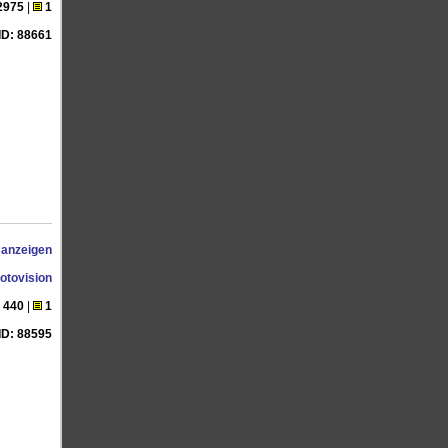
2975
|
1
ID: 88661
 anzeigen
otovision
440
|
1
ID: 88595