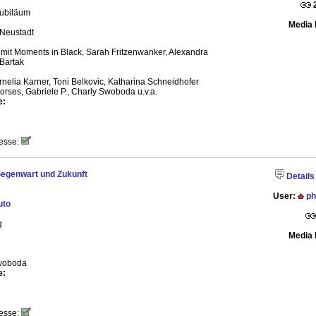
Jubiläum
Media 
 Neustadt
mit Moments in Black, Sarah Fritzenwanker, Alexandra
Bartak
rnelia Karner, Toni Belkovic, Katharina Schneidhofer
rses, Gabriele P., Charly Swoboda u.v.a.
e:
esse:
Gegenwart und Zukunft
Details
User:
ph
uto
g
Media 
Swoboda
e:
esse: