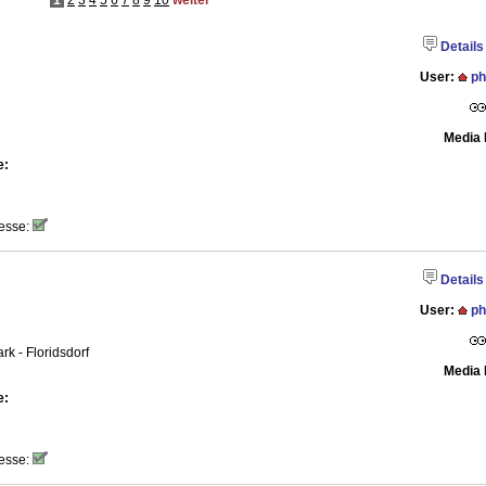
1
2
3
4
5
6
7
8
9
10
weiter
Details
User:
ph
Media 
e:
esse:
Details
User:
ph
k - Floridsdorf
Media 
e:
esse: