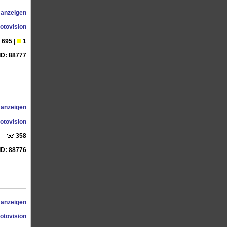
 anzeigen
otovision
695
|
1
ID: 88777
 anzeigen
otovision
358
ID: 88776
 anzeigen
otovision