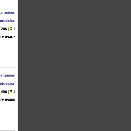
 anzeigen
otovision
286
|
1
ID: 89467
 anzeigen
otovision
496
|
1
ID: 89400