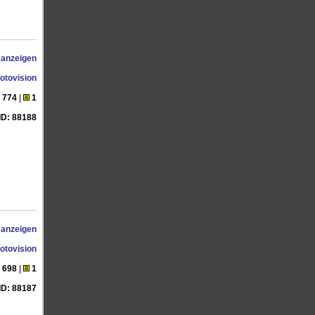
 anzeigen
otovision
774
|
1
ID: 88188
 anzeigen
otovision
698
|
1
ID: 88187