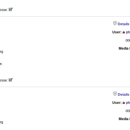
esse:
Details
User:
ph
Media 
rg
e:
esse:
Details
User:
ph
Media 
rg