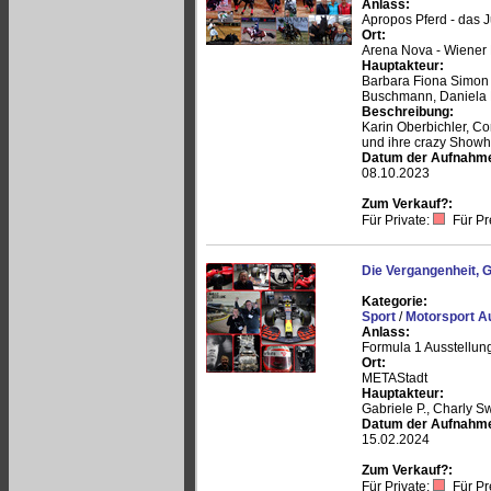
Anlass:
Apropos Pferd - das 
Ort:
Arena Nova - Wiener
Hauptakteur:
Barbara Fiona Simon 
Buschmann, Daniela 
Beschreibung:
Karin Oberbichler, Co
und ihre crazy Showho
Datum der Aufnahm
08.10.2023
Zum Verkauf?:
Für Private:
Für Pr
Die Vergangenheit, 
Kategorie:
Sport
/
Motorsport A
Anlass:
Formula 1 Ausstellun
Ort:
METAStadt
Hauptakteur:
Gabriele P., Charly 
Datum der Aufnahm
15.02.2024
Zum Verkauf?:
Für Private:
Für Pr