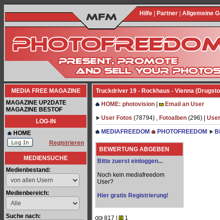
Hilfe
|
Partner
|
Allgemeine 
MEDIA FREE MAGAZINE
Truckdriver 19 - Rockhaus - Vienna (Drugsto
MAGAZINE UP2DATE
HOME: photovision
|
Email an User
MAGAZINE BESTOF
User Fotos
(78794) ,
Fotoalben
(296) |
User
LOG-IN
MEDIAFREEDOM
PHOTOFREEDOM
B
HOME
Registrieren
BEWERTUNG ABGEBEN
MEDIENSUCHE
Bitte zuerst einloggen...
Medienbestand:
Noch kein mediafreedom
User?
Medienbereich:
Hier gratis Registrierung!
Suche nach:
817 |
1