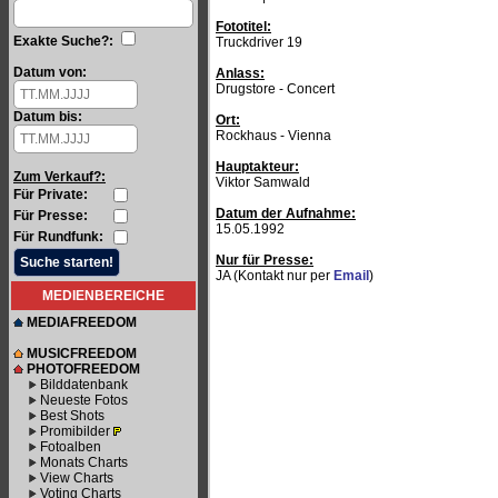
Fototitel:
Exakte Suche?:
Truckdriver 19
Datum von:
Anlass:
Drugstore - Concert
Datum bis:
Ort:
Rockhaus - Vienna
Hauptakteur:
Zum Verkauf?:
Viktor Samwald
Für Private:
Datum der Aufnahme:
Für Presse:
15.05.1992
Für Rundfunk:
Nur für Presse:
JA (Kontakt nur per
Email
)
MEDIENBEREICHE
MEDIAFREEDOM
MUSICFREEDOM
PHOTOFREEDOM
Bilddatenbank
Neueste Fotos
Best Shots
Promibilder
Fotoalben
Monats Charts
View Charts
Voting Charts