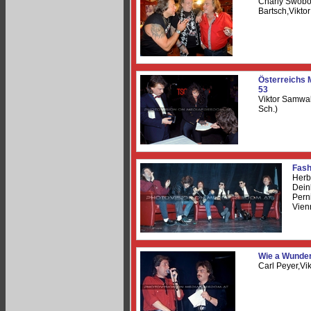
Charly Swob
Bartsch,Vikt
Österreichs 
53
Viktor Samwal
Sch.)
Fash
Herb
Dein
Pern
Vien
Wie a Wunder
Carl Peyer,Vi