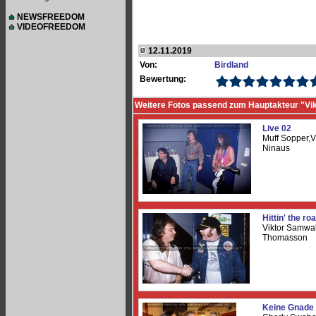
NEWSFREEDOM
VIDEOFREEDOM
12.11.2019
Von:
Birdland
Bewertung:
Weitere Fotos passend zum Hauptakteur "Vi
Live 02
Muff Sopper,V
Ninaus
Hittin' the ro
Viktor Samwa
Thomasson
Keine Gnade 