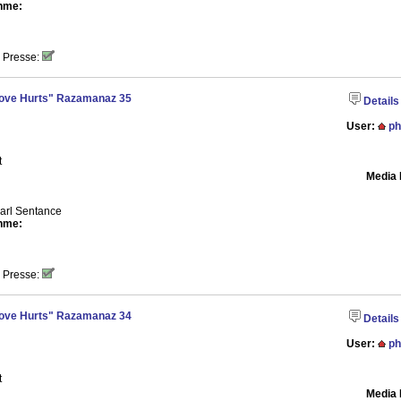
hme:
 Presse:
"Love Hurts" Razamanaz 35
Details
User:
ph
t
Media 
arl Sentance
hme:
 Presse:
"Love Hurts" Razamanaz 34
Details
User:
ph
t
Media 