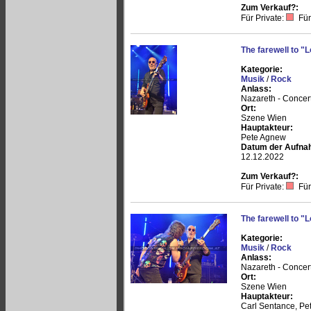
Zum Verkauf?:
Für Private:
Für
The farewell to 
Kategorie:
Musik
/
Rock
Anlass:
Nazareth - Concer
Ort:
Szene Wien
Hauptakteur:
Pete Agnew
Datum der Aufna
12.12.2022
Zum Verkauf?:
Für Private:
Für
The farewell to 
Kategorie:
Musik
/
Rock
Anlass:
Nazareth - Concer
Ort:
Szene Wien
Hauptakteur:
Carl Sentance, P