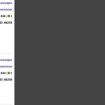
 anzeigen
otovision
646
|
1
ID: 88259
 anzeigen
otovision
644
|
1
ID: 88258