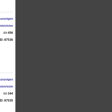
 anzeigen
otovision
456
ID: 87536
 anzeigen
otovision
344
ID: 87535