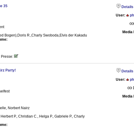
e 35
Details
User:
ph
ent
Media 
ed Bogen),Doris R.,Charly Swoboda,Elvis der Kakadu
hme:
 Presse:
rz Party!
Details
User:
ph
elfest
Media 
lle, Norbert Nairz
, Herbert P., Christian C., Helga P., Gabriele P., Charly
hme: