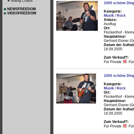
Voting Charts
1000 schöne Ding
NEWSFREEDOM
Kategorie:
VIDEOFREEDOM
Musik
/
Rock
Anlass:
Ausflug
Ort:
Flockerlhof - Klem
Hauptakteur:
Gerhard Eisner (
Datum der Aufna
18.09.2005
Zum Verkauf?:
Für Private:
Für
1000 schöne Ding
Kategorie:
Musik
/
Rock
Ort:
Flockerlhof - Klem
Hauptakteur:
Gerhard Eisner (
Datum der Aufna
18.09.2005
Zum Verkauf?:
Für Private:
Für