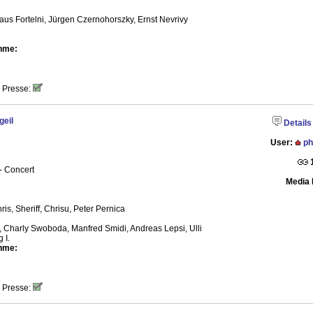
laus Fortelni, Jürgen Czernohorszky, Ernst Nevrivy
hme:
 Presse:
geil
Details
User:
ph
- Concert
Media 
is, Sheriff, Chrisu, Peter Pernica
, Charly Swoboda, Manfred Smidi, Andreas Lepsi, Ulli
 I.
hme:
 Presse: