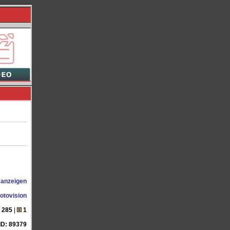
 anzeigen
otovision
285
|
1
ID: 89379