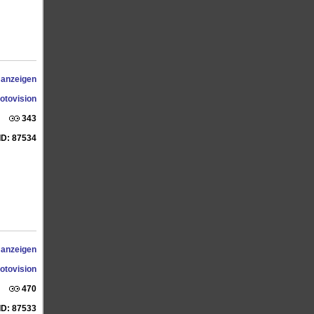
 anzeigen
otovision
343
ID: 87534
 anzeigen
otovision
470
ID: 87533