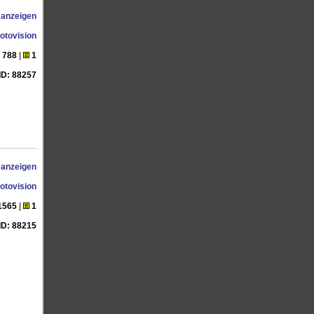
 anzeigen
otovision
788
|
1
ID: 88257
 anzeigen
otovision
1565
|
1
ID: 88215