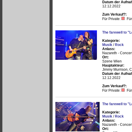
Datum der Aufna
12.12.2022
Zum Verkauf?:
Für Private:
Für
The farewell to 
Kategorie:
Musik
/
Rock
Anlass:
Nazareth - Concer
Ort:
Szene Wien
Hauptakteur:
Jimmy Murrison, C
Datum der Aufna
12.12.2022
Zum Verkauf?:
Für Private:
Für
The farewell to 
Kategorie:
Musik
/
Rock
Anlass:
Nazareth - Concer
Ort: