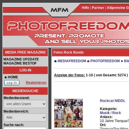
Hilfe
|
Partner
|
Allgemeine 
MEDIA FREE MAGAZINE
Fotos Rock Bands
MAGAZINE UP2DATE
MEDIAFREEDOM
PHOTOFREEDOM
Bi
MAGAZINE BESTOF
LOG-IN
Anzeige der Fotos:
1-10 ( von Gesamt: 5274 )
HOME
Registrieren
MEDIENSUCHE
Medienbestand:
Rockcat NIDDL
Kategorie:
Medienbereich:
Musik
/
Rock
Anlass:
10 Jahre Tierquar
Suche nach:
Ort: