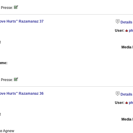
 Presse:
"Love Hurts" Razamanaz 37
Details
User:
ph
t
Media 
hme:
 Presse:
"Love Hurts" Razamanaz 36
Details
User:
ph
t
Media 
ete Agnew