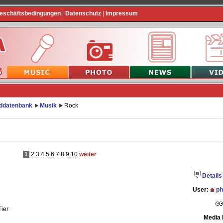
Geschäftsbedingungen
|
Datenschutz
|
Impressum
lddatenbank
Musik
Rock
1
2
3
4
5
6
7
8
9
10
weiter
Details
User:
ph
Tier
Media 