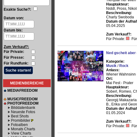
TierquarTier Wien
Hauptakteur:
Niddl, Pross, Niko
Exakte Suche?:
Beschreibung:
Charly Swoboda
Datum von:
Datum der Aufna
05.04.2025
Datum bis:
Zum Verkauf?:
Für Private:
Für
Zum Verkauf?:
Für Private:
Ned gscheit aber 
Für Presse:
Kategorie:
Für Rundfunk:
Musik
/
Rock
Anlass:
Wiener Wahnsinn 
Ort:
Mai Fest - Prater
MEDIENBEREICHE
Hauptakteur:
MEDIAFREEDOM
Soberl, Romeo, Chr
Beschreibung:
MUSICFREEDOM
Georgij Makazaria
PHOTOFREEDOM
B., Erika und Georg
Bilddatenbank
Datum der Aufna
Neueste Fotos
01.05.2024
Best Shots
Promibilder
Zum Verkauf?:
Fotoalben
Für Private:
Für
Monats Charts
View Charts