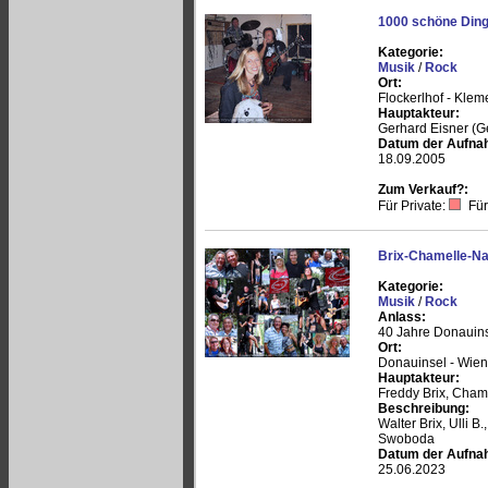
1000 schöne Ding
Kategorie:
Musik
/
Rock
Ort:
Flockerlhof - Klem
Hauptakteur:
Gerhard Eisner (G
Datum der Aufna
18.09.2005
Zum Verkauf?:
Für Private:
Für
Brix-Chamelle-Nai
Kategorie:
Musik
/
Rock
Anlass:
40 Jahre Donauins
Ort:
Donauinsel - Wien
Hauptakteur:
Freddy Brix, Chame
Beschreibung:
Walter Brix, Ulli B.
Swoboda
Datum der Aufna
25.06.2023