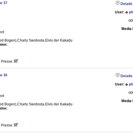
e 37
Details
User:
ph
Media 
ent
Ged Bogen),Charly Swoboda,Elvis der Kakadu
hme:
 Presse:
e 36
Details
User:
ph
ent
Media 
Ged Bogen),Charly Swoboda,Elvis der Kakadu
hme:
 Presse: