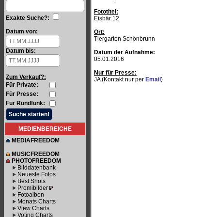
Fototitel:
Exakte Suche?:
Eisbär 12
Datum von:
Ort:
Tiergarten Schönbrunn
Datum bis:
Datum der Aufnahme:
05.01.2016
Nur für Presse:
Zum Verkauf?:
JA (Kontakt nur per
Email
)
Für Private:
Für Presse:
Für Rundfunk:
MEDIENBEREICHE
MEDIAFREEDOM
MUSICFREEDOM
PHOTOFREEDOM
Bilddatenbank
Neueste Fotos
Best Shots
Promibilder
Fotoalben
Monats Charts
View Charts
Voting Charts