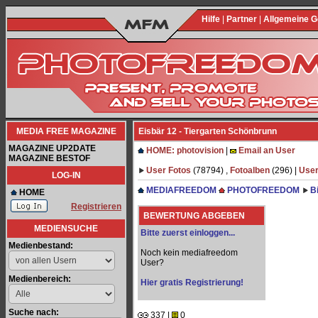
Hilfe
|
Partner
|
Allgemeine 
MEDIA FREE MAGAZINE
Eisbär 12 - Tiergarten Schönbrunn
MAGAZINE UP2DATE
HOME: photovision
|
Email an User
MAGAZINE BESTOF
User Fotos
(78794) ,
Fotoalben
(296) |
User
LOG-IN
MEDIAFREEDOM
PHOTOFREEDOM
B
HOME
Registrieren
BEWERTUNG ABGEBEN
MEDIENSUCHE
Bitte zuerst einloggen...
Medienbestand:
Noch kein mediafreedom
User?
Medienbereich:
Hier gratis Registrierung!
Suche nach:
337 |
0