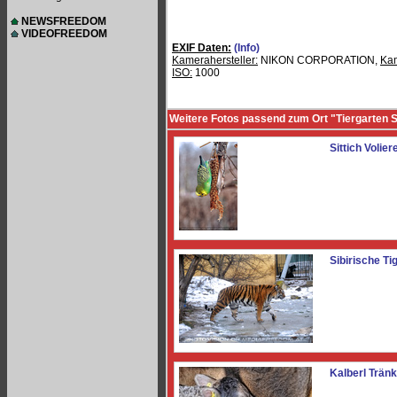
NEWSFREEDOM
VIDEOFREEDOM
EXIF Daten:
(Info)
Kamerahersteller:
NIKON CORPORATION,
Ka
ISO:
1000
Weitere Fotos passend zum Ort "Tiergarten
Sittich Volier
Sibirische Ti
Kalberl Trän