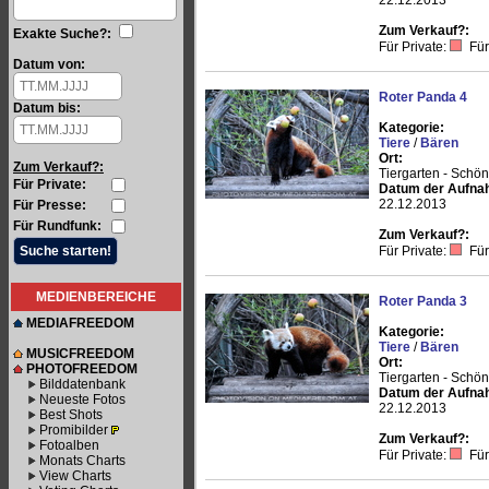
22.12.2013
Zum Verkauf?:
Exakte Suche?:
Für Private:
Für
Datum von:
Roter Panda 4
Datum bis:
Kategorie:
Tiere
/
Bären
Ort:
Zum Verkauf?:
Tiergarten - Schö
Für Private:
Datum der Aufna
22.12.2013
Für Presse:
Für Rundfunk:
Zum Verkauf?:
Für Private:
Für
MEDIENBEREICHE
Roter Panda 3
MEDIAFREEDOM
Kategorie:
Tiere
/
Bären
MUSICFREEDOM
Ort:
PHOTOFREEDOM
Tiergarten - Schö
Bilddatenbank
Datum der Aufna
Neueste Fotos
22.12.2013
Best Shots
Promibilder
Zum Verkauf?:
Fotoalben
Für Private:
Für
Monats Charts
View Charts