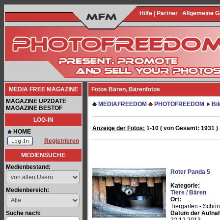
Hilfe
|
Partner
|
Allgemeine 
MEDIA FREE MAGAZINE
Fotos Bären, Bärenfotos
MAGAZINE UP2DATE
MEDIAFREEDOM
PHOTOFREEDOM
Bi
MAGAZINE BESTOF
LOG-IN
Anzeige der Fotos:
1-10 ( von Gesamt: 1931 )
HOME
Registrieren
MEDIENSUCHE
Medienbestand:
Roter Panda 5
Kategorie:
Medienbereich:
Tiere
/
Bären
Ort:
Tiergarten - Schö
Suche nach:
Datum der Aufna