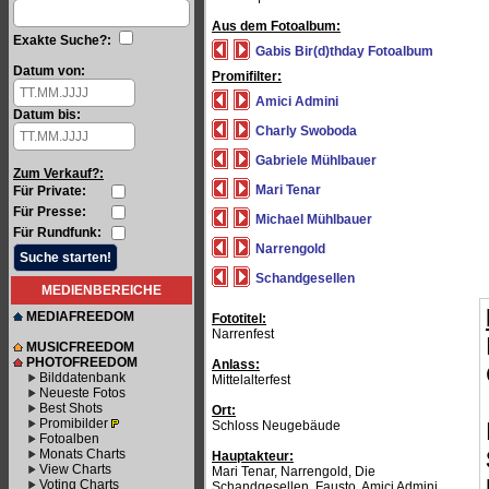
Aus dem Fotoalbum:
Exakte Suche?:
Gabis Bir(d)thday Fotoalbum
Datum von:
Promifilter:
Amici Admini
Datum bis:
Charly Swoboda
Gabriele Mühlbauer
Zum Verkauf?:
Mari Tenar
Für Private:
Für Presse:
Michael Mühlbauer
Für Rundfunk:
Narrengold
Schandgesellen
MEDIENBEREICHE
MEDIAFREEDOM
Fototitel:
Narrenfest
MUSICFREEDOM
PHOTOFREEDOM
Anlass:
Bilddatenbank
Mittelalterfest
Neueste Fotos
Best Shots
Ort:
Promibilder
Schloss Neugebäude
Fotoalben
Monats Charts
Hauptakteur:
View Charts
Mari Tenar, Narrengold, Die
Voting Charts
Schandgesellen, Fausto, Amici Admini