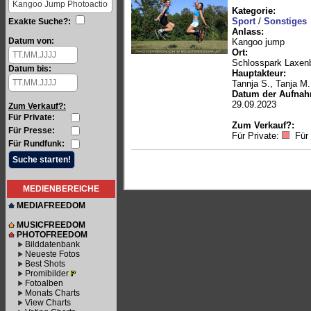
Kategorie:
Sport
/
Sonstiges
Exakte Suche?:
Anlass:
Datum von:
Kangoo jump
Ort:
Schlosspark Laxen
Datum bis:
Hauptakteur:
Tannja S., Tanja M.
Datum der Aufnah
29.09.2023
Zum Verkauf?:
Für Private:
Zum Verkauf?:
Für Presse:
Für Private:
Für
Für Rundfunk:
MEDIENBEREICHE
MEDIAFREEDOM
MUSICFREEDOM
PHOTOFREEDOM
Bilddatenbank
Neueste Fotos
Best Shots
Promibilder
Fotoalben
Monats Charts
View Charts