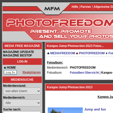
Hilfe
|
Partner
|
Allgemeine 
MEDIA FREE MAGAZINE
Kangoo Jump Photoaction 2023 Fotos...
MAGAZINE UP2DATE
MEDIAFREEDOM
PHOTOFREEDOM
Fo
MAGAZINE BESTOF
LOG-IN
Fotoalbum:
HOME
Medienbereich:
PHOTOFREEDOM
Registrieren
Fotoalbum:
Fotoalben Übersicht
|
Kangoo 
MEDIENSUCHE
Medienbestand:
Kangoo Jump Photoaction 2023
Kangoo Ju
Medienbereich:
Jump and fun
Suche nach: