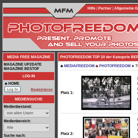
Hilfe
|
Partner
|
Allgemeine 
MEDIA FREE MAGAZINE
PHOTOFREEDOM TOP 20 der Kategorie BER
MAGAZINE UP2DATE
MEDIAFREEDOM
PHOTOFREEDOM
T
MAGAZINE BESTOF
LOG-IN
HOME
Registrieren
Platz 1:
MEDIENSUCHE
Medienbestand:
Medienbereich:
Platz 2:
Suche nach: