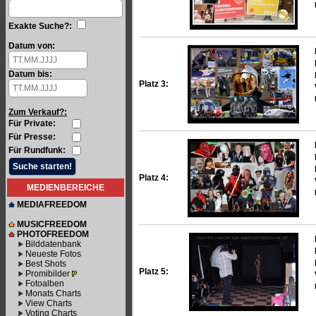
Exakte Suche?:
Datum von:
Datum bis:
Platz 3:
Zum Verkauf?:
Für Private:
Für Presse:
Für Rundfunk:
Platz 4:
MEDIENBEREICHE
MEDIAFREEDOM
MUSICFREEDOM
PHOTOFREEDOM
Bilddatenbank
Neueste Fotos
Best Shots
Platz 5:
Promibilder
Fotoalben
Monats Charts
View Charts
Voting Charts