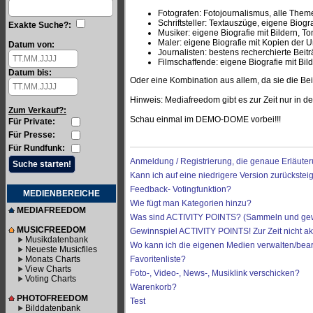
Fotografen: Fotojournalismus, alle Theme
Schriftsteller: Textauszüge, eigene Biograf
Exakte Suche?:
Musiker: eigene Biografie mit Bildern, T
Maler: eigene Biografie mit Kopien der Un
Datum von:
Journalisten: bestens recherchierte Beiträ
Filmschaffende: eigene Biografie mit Bil
Datum bis:
Oder eine Kombination aus allem, da sie die Be
Hinweis: Mediafreedom gibt es zur Zeit nur in de
Zum Verkauf?:
Schau einmal im DEMO-DOME vorbei!!!
Für Private:
Für Presse:
Für Rundfunk:
Anmeldung / Registrierung, die genaue Erläuter
Kann ich auf eine niedrigere Version zurückst
Feedback- Votingfunktion?
MEDIENBEREICHE
Wie fügt man Kategorien hinzu?
MEDIAFREEDOM
Was sind ACTIVITY POINTS? (Sammeln und ge
MUSICFREEDOM
Gewinnspiel ACTIVITY POINTS! Zur Zeit nicht akt
Musikdatenbank
Wo kann ich die eigenen Medien verwalten/bea
Neueste Musicfiles
Monats Charts
Favoritenliste?
View Charts
Foto-, Video-, News-, Musiklink verschicken?
Voting Charts
Warenkorb?
PHOTOFREEDOM
Test
Bilddatenbank