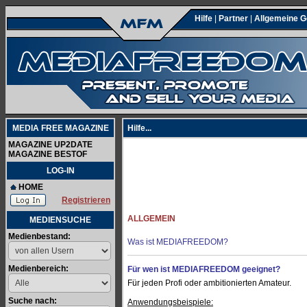
Hilfe
|
Partner
|
Allgemeine 
MEDIA FREE MAGAZINE
Hilfe...
MAGAZINE UP2DATE
MAGAZINE BESTOF
LOG-IN
HOME
Registrieren
ALLGEMEIN
MEDIENSUCHE
Medienbestand:
Was ist MEDIAFREEDOM?
Medienbereich:
Für wen ist MEDIAFREEDOM geeignet?
Für jeden Profi oder ambitionierten Amateur.
Suche nach:
Anwendungsbeispiele: