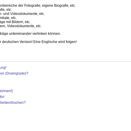
nbereiche der Fotografie, eigene Biografie, etc.
ie, etc.
on- und Videodokumente, etc.
ikate, etc.
ge mit Bildern, etc.
dern, Videodokumente, etc.
iträge untereinander verlinken können.
r deutschen Version! Eine Englische wird folgen!
ung!
eigen (Downgrade)?
winnen!)
iv!
rbeiten/löschen?