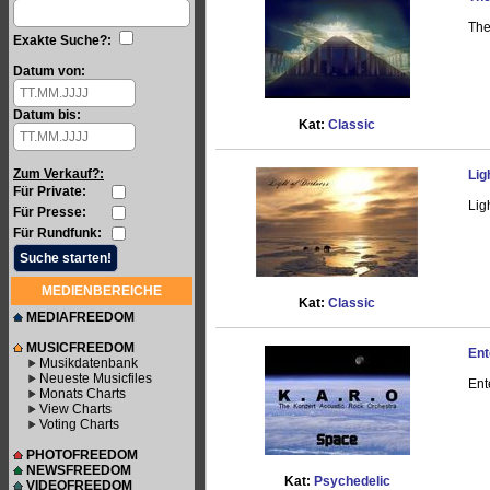
The
Exakte Suche?:
Datum von:
Datum bis:
Kat:
Classic
Zum Verkauf?:
Lig
Für Private:
Lig
Für Presse:
Für Rundfunk:
MEDIENBEREICHE
Kat:
Classic
MEDIAFREEDOM
MUSICFREEDOM
Ent
Musikdatenbank
Neueste Musicfiles
Ent
Monats Charts
View Charts
Voting Charts
PHOTOFREEDOM
NEWSFREEDOM
Kat:
Psychedelic
VIDEOFREEDOM