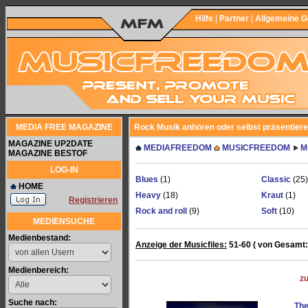
Hilfe
|
Partner
|
Allgemeine 
MEDIA FREE MAGAZINE
Rock Musik anhören oder selbst präsentier
MAGAZINE UP2DATE
MEDIAFREEDOM
MUSICFREEDOM
M
MAGAZINE BESTOF
LOG-IN
Blues
(1)
Classic
(25)
HOME
Heavy
(18)
Kraut
(1)
Registrieren
Rock and roll
(9)
Soft
(10)
MEDIENSUCHE
Medienbestand:
Anzeige der Musicfiles:
51-60 ( von Gesamt:
Medienbereich:
z
Suche nach:
The