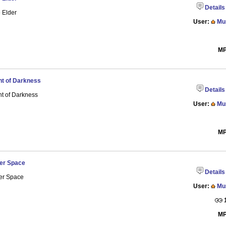
Details
 Elder
User:
Mu
MP
ht of Darkness
Details
ht of Darkness
User:
Mu
MP
er Space
Details
er Space
User:
Mu
MP