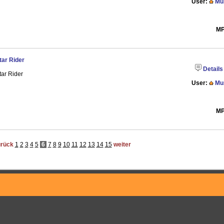
User:
Mu
MP
tar Rider
Details
tar Rider
User:
Mu
MP
urück
1
2
3
4
5
6
7
8
9
10
11
12
13
14
15
weiter