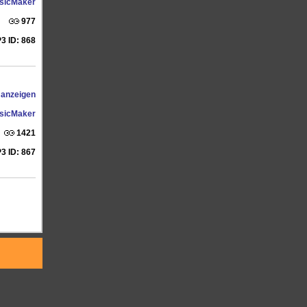
sicMaker
977
3 ID: 868
 anzeigen
sicMaker
1421
3 ID: 867