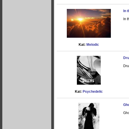
In 
In 
Kat:
Melodic
Dr
Dru
Kat:
Psychedelic
Gho
Gho