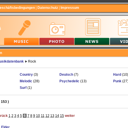
Geschäftsbedingungen
|
Datenschutz
|
Impressum
en
usikdatenbank
Rock
Country
(3)
Deutsch
(7)
Hard
(10
Melodic
(28)
Psychedelic
(13)
Punk
(27
Surf
(1)
 153 )
urück
1
2
3
4
5
6
7
8
9
10
11
12
13
14
15
weiter
 Elder