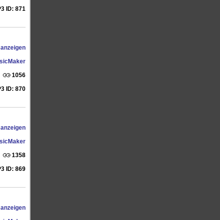
3 ID: 871
 anzeigen
sicMaker
1056
3 ID: 870
 anzeigen
sicMaker
1358
3 ID: 869
 anzeigen