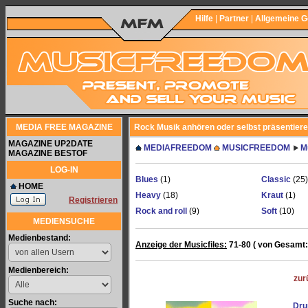
Hilfe
|
Partner
|
Allgemeine 
MEDIA FREE MAGAZINE
Rock Musik anhören oder selbst präsentier
MAGAZINE UP2DATE
MEDIAFREEDOM
MUSICFREEDOM
M
MAGAZINE BESTOF
LOG-IN
Blues
(1)
Classic
(25)
HOME
Heavy
(18)
Kraut
(1)
Registrieren
Rock and roll
(9)
Soft
(10)
MEDIENSUCHE
Medienbestand:
Anzeige der Musicfiles:
71-80 ( von Gesamt:
Medienbereich:
zur
Suche nach:
Dr