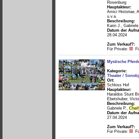
Rosenburg
Hauptakteur:
Amici Historiae, 
u.v.a.
Beschreibung:
Karin J., Gabriele
Datum der Aufn
28.04.2024
Zum Verkauf?:
Für Private:
Fü
Mystische Pfer
Kategorie:
Theater
/
Sonsti
Ort:
Schloss Hof
Hauptakteur:
Haraldos Stunt B
Ebetshuber, Victo
Beschreibung:
Gabriele P.,
Charl
Datum der Aufn
27.04.2024
Zum Verkauf?:
Für Private:
Fü