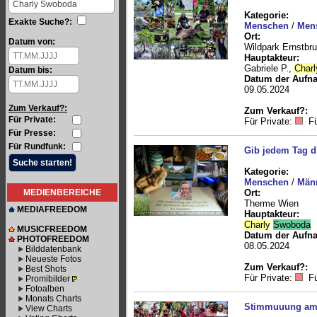
Kategorie:
Exakte Suche?:
Menschen
/
Mens
Ort:
Datum von:
Wildpark Ernstbr
Hauptakteur:
Gabriele P.,
Charl
Datum bis:
Datum der Aufn
09.05.2024
Zum Verkauf?:
Zum Verkauf?:
Für Private:
Für Private:
Fü
Für Presse:
Für Rundfunk:
Gib jedem Tag d
Kategorie:
Menschen
/
Män
MEDIENBEREICHE
Ort:
Therme Wien
MEDIAFREEDOM
Hauptakteur:
Charly
Swoboda
MUSICFREEDOM
Datum der Aufn
PHOTOFREEDOM
08.05.2024
Bilddatenbank
Neueste Fotos
Zum Verkauf?:
Best Shots
Für Private:
Fü
Promibilder
Fotoalben
Monats Charts
Stimmuuung am R
View Charts