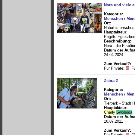
Nora und viele a
Kategorie:
Menschen
/
Mens
Ort:
Naturhistorisch
Hauptakteur:
Brigitte Egretzber
Beschreibung:
Nora - die Eisbär
Datum der Aufn
24.04.2024
Zum Verkauf?:
Für Private:
Fü
Zebra 2
Kategorie:
Menschen
/
Mens
Ort:
Tierpark - Stadt 
Hauptakteur:
Charly
Swoboda
Datum der Aufn
10.07.2011
Zum Verkauf?:
Für Private:
Fü