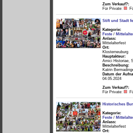
Zum Verkauf?:
Für Private:
Fü
Stift und Stadt fe
Kategorie:
Feste
/
Mittelalte
Anlass:
Mittelalterfest
Ort:
Klosterneuburg
Hauptakteur:
Amici Historiae, 
Beschreibung:
Katrin Bermading
Datum der Aufn
04.05.2024
Zum Verkauf?:
Für Private:
Fü
Historisches Bur
Kategorie:
Feste
/
Mittelalte
Anlass:
Mittelalterfest
Ort: