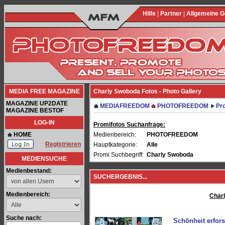
Hilfe
|
Partner
|
Allgemeine 
MEDIA FREE MAGAZINE
Charly Swoboda Fotos - Photo Gallery
MAGAZINE UP2DATE
MEDIAFREEDOM
PHOTOFREEDOM
Pro
MAGAZINE BESTOF
LOG-IN
Promifotos Suchanfrage:
HOME
Medienbereich:
PHOTOFREEDOM
Registrieren
Hauptkategorie:
Alle
Promi Suchbegriff:
Charly Swoboda
MEDIENSUCHE
Medienbestand:
SUCHERGEBNIS...
Medienbereich:
Char
Suche nach:
Schönheit erfor