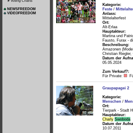
Voting Charts
Kategorie:
NEWSFREEDOM
Feste
/
Mittelalte
VIDEOFREEDOM
Anlass:
Mittelalterfest
Ort:
Alt-Erlaa
Hauptakteur:
Martina und Patr
Fausto, Furax - d
Beschreibung:
Amazonen (Modelo
Christian Riegler,
Datum der Aufn
05.05.2024
Zum Verkauf?:
Für Private:
Fü
Graupapagei 2
Kategorie:
Menschen
/
Mens
Ort:
Tierpark - Stadt 
Hauptakteur:
Charly
Swoboda
Datum der Aufn
10.07.2011