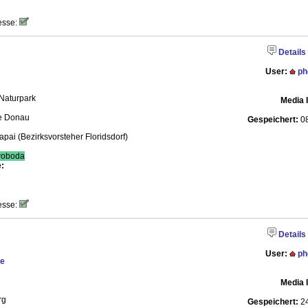
esse:
Details
User:
ph
 Naturpark
Media 
te Donau
Gespeichert:
08
apai (Bezirksvorsteher Floridsdorf)
oboda
:
esse:
Details
User:
ph
te
Media 
rg
Gespeichert:
24