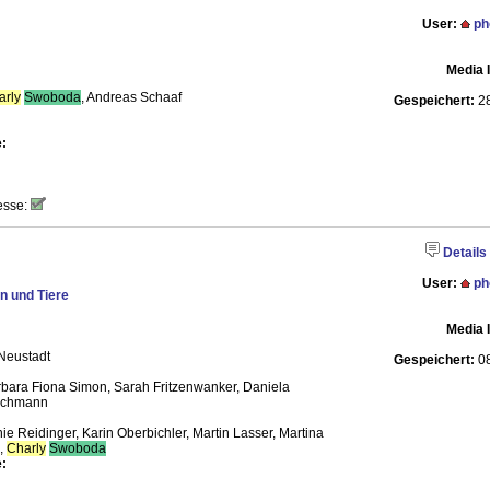
User:
ph
Media 
arly
Swoboda
, Andreas Schaaf
Gespeichert:
28
:
esse:
Details
User:
ph
 und Tiere
Media 
Neustadt
Gespeichert:
08
rbara Fiona Simon, Sarah Fritzenwanker, Daniela
uschmann
ie Reidinger, Karin Oberbichler, Martin Lasser, Martina
.,
Charly
Swoboda
: