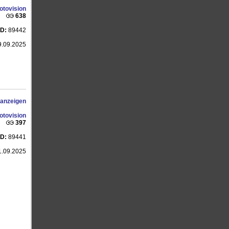
otovision
638
ID:
89442
.09.2025
 anzeigen
otovision
397
ID:
89441
.09.2025