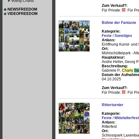
Voting Charts
Zum Verkauf?:
NEWSFREEDOM
Für Private:
Für Pr
VIDEOFREEDOM
Bühne der Fantasie
Kategorie:
Feste
/
Sonstiges
Anlass:
Eröffnung Kunst- und
Ort:
Mühlschüttelpark - Al
Hauptakteur:
Andre Heller, Georg P
Beschreibung:
Gabriele P.,
Charly
Sw
Datum der Aufnahme
04.10.2025
Zum Verkauf?:
Für Private:
Für Pr
Ritterturnier
Kategorie:
Feste
/
Mittelalterfes
Anlass:
Ritterfest
Ort:
Schlosspark Laxenbu