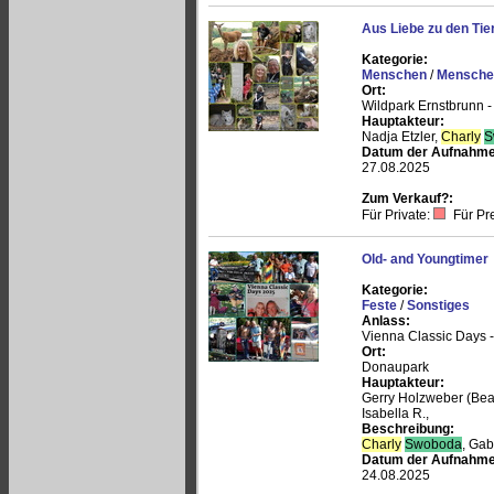
Aus Liebe zu den Tie
Kategorie:
Menschen
/
Menschen
Ort:
Wildpark Ernstbrunn 
Hauptakteur:
Nadja Etzler,
Charly
S
Datum der Aufnahme
27.08.2025
Zum Verkauf?:
Für Private:
Für Pr
Old- and Youngtimer
Kategorie:
Feste
/
Sonstiges
Anlass:
Vienna Classic Days -
Ort:
Donaupark
Hauptakteur:
Gerry Holzweber (Beau
Isabella R.,
Beschreibung:
Charly
Swoboda
, Gabr
Datum der Aufnahme
24.08.2025