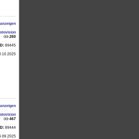
 anzeigen
otovision
260
ID:
89445
.10.2025
 anzeigen
otovision
467
ID:
89444
.09.2025