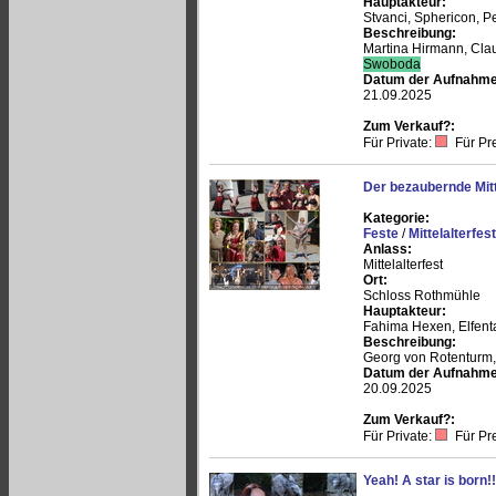
Hauptakteur:
Stvanci, Sphericon, P
Beschreibung:
Martina Hirmann, Claud
Swoboda
Datum der Aufnahme
21.09.2025
Zum Verkauf?:
Für Private:
Für Pr
Der bezaubernde Mitt
Kategorie:
Feste
/
Mittelalterfes
Anlass:
Mittelalterfest
Ort:
Schloss Rothmühle
Hauptakteur:
Fahima Hexen, Elfenta
Beschreibung:
Georg von Rotenturm, 
Datum der Aufnahme
20.09.2025
Zum Verkauf?:
Für Private:
Für Pr
Yeah! A star is born!!