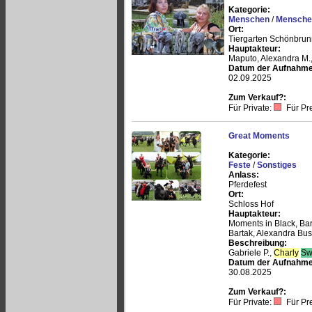
Kategorie:
Menschen
/
Menschen
Ort:
Tiergarten Schönbrun
Hauptakteur:
Maputo, Alexandra M.,
Datum der Aufnahme
02.09.2025
Zum Verkauf?:
Für Private:
Für Pr
Great Moments
Kategorie:
Feste
/
Sonstiges
Anlass:
Pferdefest
Ort:
Schloss Hof
Hauptakteur:
Moments in Black, Ba
Bartak, Alexandra B
Beschreibung:
Gabriele P.,
Charly
Sw
Datum der Aufnahme
30.08.2025
Zum Verkauf?:
Für Private:
Für Pr