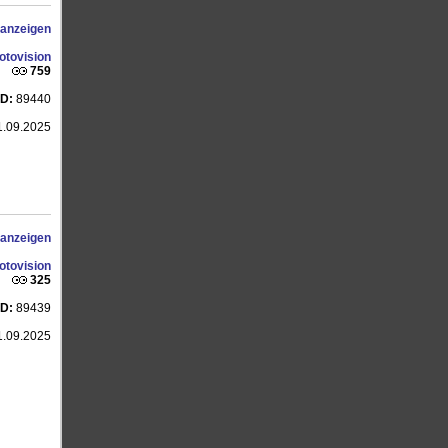
 anzeigen
otovision
759
ID:
89440
.09.2025
 anzeigen
otovision
325
ID:
89439
.09.2025