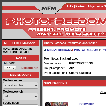
Hilfe
|
Partner
|
Allgemeine 
MEDIA FREE MAGAZINE
Charly Swoboda Promifotos anschauen
MAGAZINE UP2DATE
MEDIAFREEDOM
PHOTOFREEDOM
Pro
MAGAZINE BESTOF
LOG-IN
Promifotos Suchanfrage:
HOME
Medienbereich:
PHOTOFREEDOM
Registrieren
Hauptkategorie:
Alle
Promi Suchbegriff:
Charly Swoboda
MEDIENSUCHE
Medienbestand:
SUCHERGEBNIS...
Medienbereich:
Cha
Suche nach:
Pratervision