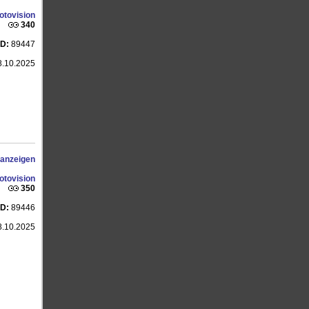
otovision
340
ID:
89447
.10.2025
 anzeigen
otovision
350
ID:
89446
.10.2025