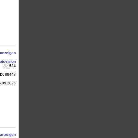
 anzeigen
otovision
524
ID:
89443
.09.2025
 anzeigen