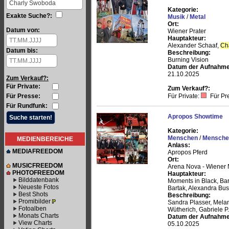
Kategorie:
Exakte Suche?:
Musik
/
Metal
Ort:
Datum von:
Wiener Prater
Hauptakteur:
Alexander Schaaf,
Ch
Datum bis:
Beschreibung:
Burning Vision
Datum der Aufnahme
21.10.2025
Zum Verkauf?:
Für Private:
Zum Verkauf?:
Für Presse:
Für Private:
Für Pr
Für Rundfunk:
Apropos Showtime
Kategorie:
Menschen
/
Menschen
MEDIENBEREICHE
Anlass:
MEDIAFREEDOM
Apropos Pferd
Ort:
MUSICFREEDOM
Arena Nova - Wiener 
PHOTOFREEDOM
Hauptakteur:
Bilddatenbank
Moments in Black, Ba
Neueste Fotos
Bartak, Alexandra B
Best Shots
Beschreibung:
Promibilder
Sandra Plasser, Melan
Fotoalben
Wütherich, Gabriele P
Monats Charts
Datum der Aufnahme
View Charts
05.10.2025