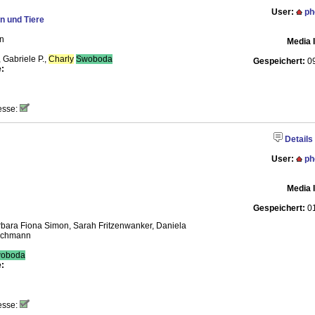
User:
ph
 und Tiere
n
Media 
 Gabriele P.,
Charly
Swoboda
Gespeichert:
09
:
esse:
Details
User:
ph
Media 
Gespeichert:
01
rbara Fiona Simon, Sarah Fritzenwanker, Daniela
uschmann
oboda
:
esse: