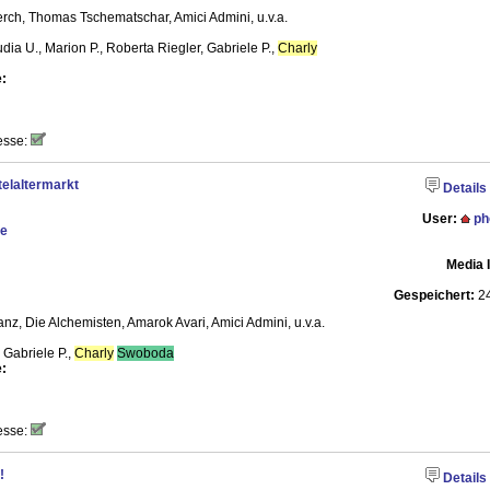
erch, Thomas Tschematschar, Amici Admini, u.v.a.
ia U., Marion P., Roberta Riegler, Gabriele P.,
Charly
:
esse:
elaltermarkt
Details
User:
ph
te
Media 
Gespeichert:
24
nz, Die Alchemisten, Amarok Avari, Amici Admini, u.v.a.
Gabriele P.,
Charly
Swoboda
:
esse:
!
Details