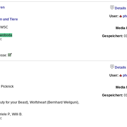
ren
Details
User:
ph
 und Tiere
- WSC
Media 
woboda
Gespeichert:
01
:
esse:
Details
User:
ph
 Picknick
Media 
Gespeichert:
01
ty for your Beast), Wolfsheart (Bernhard Weilguni),
iele P., Willi B.
: