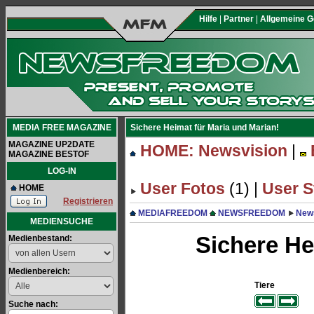
Hilfe
|
Partner
|
Allgemeine 
MEDIA FREE MAGAZINE
Sichere Heimat für Maria und Marian!
MAGAZINE UP2DATE
HOME: Newsvision
|
MAGAZINE BESTOF
LOG-IN
User Fotos
(1) |
User S
HOME
Registrieren
MEDIAFREEDOM
NEWSFREEDOM
New
MEDIENSUCHE
Sichere He
Medienbestand:
Medienbereich:
Tiere
Suche nach: