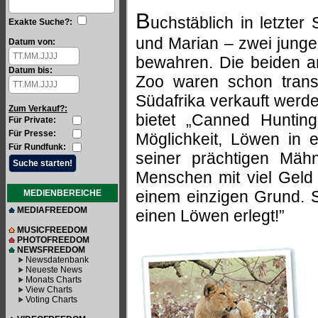
B
uchstäblich in letzt
Exakte Suche?:
und Marian – zwei junge
Datum von:
bewahren. Die beiden a
Datum bis:
Zoo waren schon transp
Südafrika verkauft werd
Zum Verkauf?:
bietet „Canned Hunting
Für Private:
Für Presse:
Möglichkeit, Löwen in 
Für Rundfunk:
seiner prächtigen Mäh
Menschen mit viel Geld
einem einzigen Grund. S
MEDIENBEREICHE
MEDIAFREEDOM
einen Löwen erlegt!”
MUSICFREEDOM
PHOTOFREEDOM
NEWSFREEDOM
Newsdatenbank
Neueste News
Monats Charts
View Charts
Voting Charts