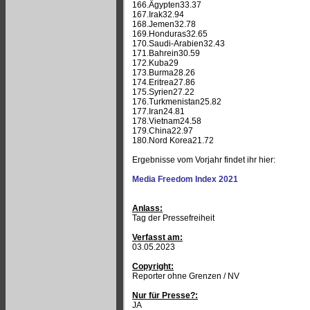
166.Ägypten33.37
167.Irak32.94
168.Jemen32.78
169.Honduras32.65
170.Saudi-Arabien32.43
171.Bahrein30.59
172.Kuba29
173.Burma28.26
174.Eritrea27.86
175.Syrien27.22
176.Turkmenistan25.82
177.Iran24.81
178.Vietnam24.58
179.China22.97
180.Nord Korea21.72
Ergebnisse vom Vorjahr findet ihr hier:
Media Freedom Index 2021
Anlass:
Tag der Pressefreiheit
Verfasst am:
03.05.2023
Copyright:
Reporter ohne Grenzen / NV
Nur für Presse?:
JA