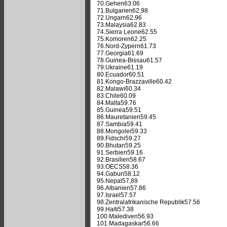
70.Gehen63.06
71.Bulgarien62,98
72.Ungarn62,96
73.Malaysia62.83
74.Sierra Leone62.55
75.Komoren62.25
76.Nord-Zypern61.73
77.Georgia61.69
78.Guinea-Bissau61.57
79.Ukraine61.19
80.Ecuador60.51
81.Kongo-Brazzaville60.42
82.Malawi60.34
83.Chile60.09
84.Malta59.76
85.Guinea59.51
86.Mauretanien59.45
87.Sambia59.41
88.Mongolei59.33
89.Fidschi59.27
90.Bhutan59.25
91.Serbien59.16
92.Brasilien58.67
93.OECS58.36
94.Gabun58.12
95.Nepal57,89
96.Albanien57.86
97.Israel57.57
98.Zentralafrikanische Republik57.56
99.Haiti57.38
100.Malediven56.93
101.Madagaskar56.66