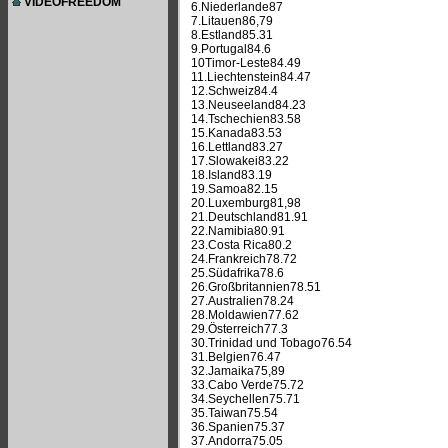
VIDEOFREEDOM
6.Niederlande87
7.Litauen86,79
8.Estland85.31
9.Portugal84.6
10Timor-Leste84.49
11.Liechtenstein84.47
12.Schweiz84.4
13.Neuseeland84.23
14.Tschechien83.58
15.Kanada83.53
16.Lettland83.27
17.Slowakei83.22
18.Island83.19
19.Samoa82.15
20.Luxemburg81,98
21.Deutschland81.91
22.Namibia80.91
23.Costa Rica80.2
24.Frankreich78.72
25.Südafrika78.6
26.Großbritannien78.51
27.Australien78.24
28.Moldawien77.62
29.Österreich77.3
30.Trinidad und Tobago76.54
31.Belgien76.47
32.Jamaika75,89
33.Cabo Verde75.72
34.Seychellen75.71
35.Taiwan75.54
36.Spanien75.37
37.Andorra75.05