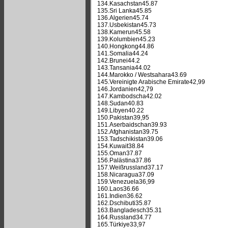
134.Kasachstan45.87
135.Sri Lanka45.85
136.Algerien45.74
137.Usbekistan45.73
138.Kamerun45.58
139.Kolumbien45.23
140.Hongkong44.86
141.Somalia44.24
142.Brunei44.2
143.Tansania44.02
144.Marokko / Westsahara43.69
145.Vereinigte Arabische Emirate42,99
146.Jordanien42,79
147.Kambodscha42.02
148.Sudan40.83
149.Libyen40.22
150.Pakistan39,95
151.Aserbaidschan39.93
152.Afghanistan39.75
153.Tadschikistan39.06
154.Kuwait38.84
155.Oman37.87
156.Palästina37.86
157.Weißrussland37.17
158.Nicaragua37.09
159.Venezuela36,99
160.Laos36.66
161.Indien36.62
162.Dschibuti35.87
163.Bangladesch35.31
164.Russland34.77
165.Türkiye33,97