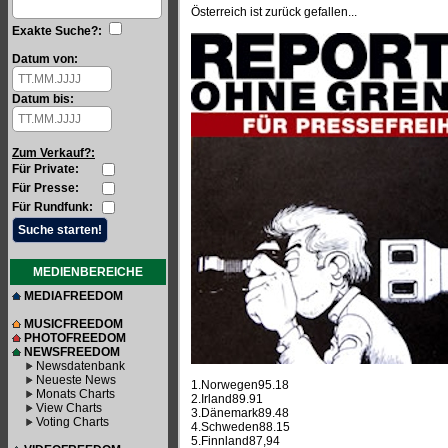
Österreich ist zurück gefallen...
Exakte Suche?:
Datum von:
Datum bis:
Zum Verkauf?:
Für Private:
Für Presse:
Für Rundfunk:
MEDIENBEREICHE
MEDIAFREEDOM
MUSICFREEDOM
PHOTOFREEDOM
NEWSFREEDOM
Newsdatenbank
Neueste News
1.Norwegen95.18
Monats Charts
2.Irland89.91
View Charts
3.Dänemark89.48
Voting Charts
4.Schweden88.15
5.Finnland87,94