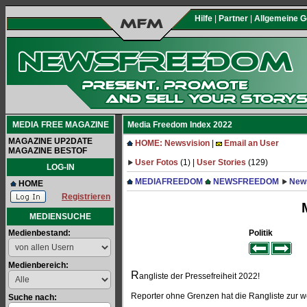
Hilfe
|
Partner
|
Allgemeine 
MEDIA FREE MAGAZINE
Media Freedom Index 2022
MAGAZINE UP2DATE
HOME: Newsvision
|
Email an User
MAGAZINE BESTOF
User Fotos
(1) |
User Stories
(129)
LOG-IN
MEDIAFREEDOM
NEWSFREEDOM
New
HOME
Registrieren
MEDIENSUCHE
Medienbestand:
Politik
Medienbereich:
R
angliste der Pressefreiheit 2022!
Reporter ohne Grenzen hat die Rangliste zur wel
Suche nach: