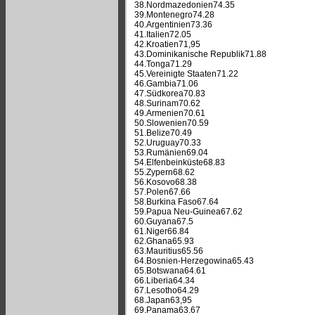
38.Nordmazedonien74.35
39.Montenegro74.28
40.Argentinien73.36
41.Italien72.05
42.Kroatien71,95
43.Dominikanische Republik71.88
44.Tonga71.29
45.Vereinigte Staaten71.22
46.Gambia71.06
47.Südkorea70.83
48.Surinam70.62
49.Armenien70.61
50.Slowenien70.59
51.Belize70.49
52.Uruguay70.33
53.Rumänien69.04
54.Elfenbeinküste68.83
55.Zypern68.62
56.Kosovo68.38
57.Polen67.66
58.Burkina Faso67.64
59.Papua Neu-Guinea67.62
60.Guyana67.5
61.Niger66.84
62.Ghana65.93
63.Mauritius65.56
64.Bosnien-Herzegowina65.43
65.Botswana64.61
66.Liberia64.34
67.Lesotho64.29
68.Japan63,95
69.Panama63.67