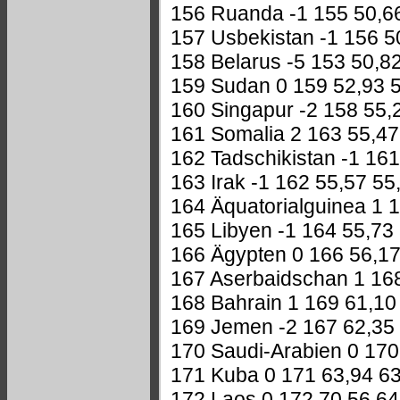
156 Ruanda -1 155 50,6
157 Usbekistan -1 156 5
158 Belarus -5 153 50,8
159 Sudan 0 159 52,93 
160 Singapur -2 158 55,
161 Somalia 2 163 55,47
162 Tadschikistan -1 161
163 Irak -1 162 55,57 55
164 Äquatorialguinea 1 
165 Libyen -1 164 55,73
166 Ägypten 0 166 56,17
167 Aserbaidschan 1 168
168 Bahrain 1 169 61,10
169 Jemen -2 167 62,35
170 Saudi-Arabien 0 170
171 Kuba 0 171 63,94 6
172 Laos 0 172 70,56 64