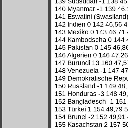
139 Südsudan -1 138 45
140 Myanmar -1 139 46,
141 Eswatini (Swasiland
142 Indien 0 142 46,56 
143 Mexiko 0 143 46,71 
144 Kambodscha 0 144 4
145 Pakistan 0 145 46,8
146 Algerien 0 146 47,26
147 Burundi 13 160 47,5
148 Venezuela -1 147 47
149 Demokratische Repu
150 Russland -1 149 48,
151 Honduras -3 148 49,
152 Bangladesch -1 151
153 Türkei 1 154 49,79 
154 Brunei -2 152 49,91
155 Kasachstan 2 157 50