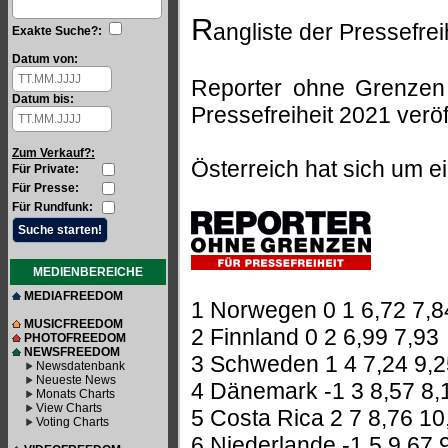
R
angliste der Pressefrei
Exakte Suche?:
Datum von:
Reporter ohne Grenzen h
Datum bis:
Pressefreiheit 2021 veröff
Zum Verkauf?:
Österreich hat sich um ei
Für Private:
Für Presse:
Für Rundfunk:
MEDIENBEREICHE
MEDIAFREEDOM
1 Norwegen 0 1 6,72 7,8
MUSICFREEDOM
2 Finnland 0 2 6,99 7,93
PHOTOFREEDOM
NEWSFREEDOM
3 Schweden 1 4 7,24 9,2
Newsdatenbank
Neueste News
4 Dänemark -1 3 8,57 8,
Monats Charts
View Charts
5 Costa Rica 2 7 8,76 10
Voting Charts
6 Niederlande -1 5 9,67 