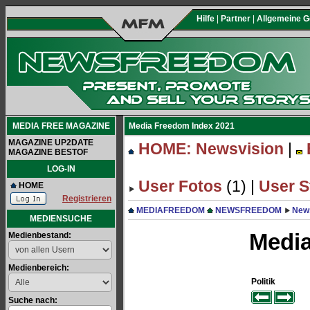
Hilfe
|
Partner
|
Allgemeine 
MEDIA FREE MAGAZINE
Media Freedom Index 2021
MAGAZINE UP2DATE
HOME: Newsvision
|
MAGAZINE BESTOF
LOG-IN
User Fotos
(1) |
User S
HOME
Registrieren
MEDIAFREEDOM
NEWSFREEDOM
New
MEDIENSUCHE
Media
Medienbestand:
Medienbereich:
Politik
Suche nach: