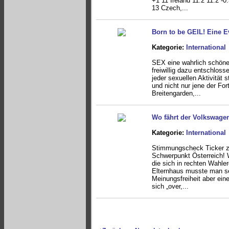
+1 11 Ireland 11.2 11.2 -
13 Czech,...
Born to be GEIL! Eine 
Kategorie:
International
SEX eine wahrlich schön
freiwillig dazu entschloss
jeder sexuellen Aktivität 
und nicht nur jene der For
Breitengarden,...
Wo fährt der Volkswage
Kategorie:
International
Stimmungscheck Ticker zu 
Schwerpunkt Österreich! 
die sich in rechten Wahle
Elternhaus musste man se
Meinungsfreiheit aber eine
sich „over,...