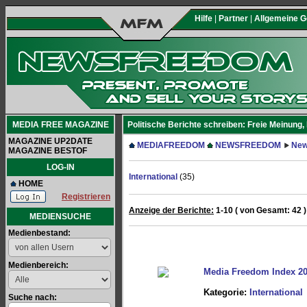
Hilfe
|
Partner
|
Allgemeine 
MEDIA FREE MAGAZINE
Politische Berichte schreiben: Freie Meinung,
MAGAZINE UP2DATE
MEDIAFREEDOM
NEWSFREEDOM
New
MAGAZINE BESTOF
LOG-IN
International
(35)
HOME
Registrieren
Anzeige der Berichte:
1-10 ( von Gesamt: 42 )
MEDIENSUCHE
Medienbestand:
Medienbereich:
Media Freedom Index 2
Kategorie:
International
Suche nach: