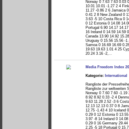
Norway 0 7.63 7.63 0.03 
10.01 10.01 -1.27 2 4 Fin
11.27 -0.86 2 6 Jamaica 0
0.41 2 8 New Zealand 0 1
3.63 -5 10 Costa Rica 0 1
0 12 Estonia 0 14.08 14.0
Portugal 6.90 14.17 14.17
16 Ireland 0 14.59 14.59 
Canada 13.90 14.92 15.28 
Uruguay 0 15.56 15.56 -1.
Samoa 0 16.69 16.69 0.28
19.63 19.63 1.01 4 25 Cyp
20.24 3.16 -2,...
Media Freedom Index 2
Kategorie:
International
Rangliste der Pressefreih
Rangliste zur weltweiten S
Norway 0 7.60 7.60 -1.19 
8.92 8.92 0.33 -2 4 Denma
9.63 11.28 2.52 -3 6 Cost
12.13 12.13 0.37 0 8 Jam
12.75 -1.43 4 10 Iceland 0
0.29 0 12 Estonia 0 13.55
3.97 -8 14 Ireland 0 14.0
0.29 0 16 Germany 29.44 
2.25 -5 18 Portugal 0 15.7