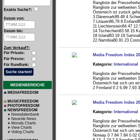
Rangliste der Pressefreih
Rangliste zur weltweiten S
Exakte Suche?:
Österreich ist zurück gefa
3.Dänemark89.48 4.Schwe
Datum von:
7.Litauen86,79 8.Estland
11.Liechtenstein84.47 12
14.Tschechien83.58 15.Ka
Datum bis:
18.Island83.19 19.Samoa
22.Namibia80.91 23.Costa
Zum Verkauf?:
Für Private:
Media Freedom Index 2
Für Presse:
Kategorie:
International
Für Rundfunk:
Rangliste der Pressefreih
Rangliste zur weltweiten S
Österreich hat sich um ei
MEDIENBEREICHE
2 Finnland 0 2 6,99 7,93 
MEDIAFREEDOM
MUSICFREEDOM
Media Freedom Index 2
PHOTOFREEDOM
NEWSFREEDOM
Kategorie:
International
Newsdatenbank
Neueste News
Rangliste der Pressefreih
Monats Charts
Rangliste zur weltweiten S
View Charts
Österreich hat sich um wei
Voting Charts
Norway 0 7.84 7.84 0.02 0
8.13 -1.74 2 4 Sweden 0 9