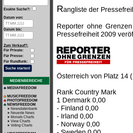
R
angliste der Pressefrei
Exakte Suche?:
Datum von:
Reporter ohne Grenzen h
Datum bis:
Pressefreiheit 2009 veröff
Zum Verkauf?:
Für Private:
Für Presse:
Für Rundfunk:
Österreich von Platz 14 (
MEDIENBEREICHE
MEDIAFREEDOM
Rank Country Mark
MUSICFREEDOM
1 Denmark 0,00
PHOTOFREEDOM
NEWSFREEDOM
- Finland 0,00
Newsdatenbank
Neueste News
- Irland 0,00
Monats Charts
View Charts
- Norway 0,00
Voting Charts
- Sweden 0,00