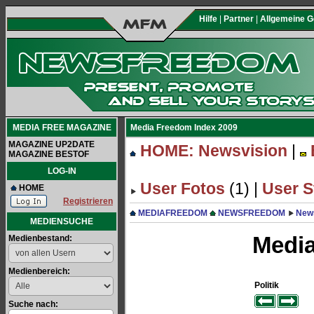
Hilfe
|
Partner
|
Allgemeine 
MEDIA FREE MAGAZINE
Media Freedom Index 2009
MAGAZINE UP2DATE
HOME: Newsvision
|
MAGAZINE BESTOF
LOG-IN
User Fotos
(1) |
User S
HOME
Registrieren
MEDIAFREEDOM
NEWSFREEDOM
New
MEDIENSUCHE
Media
Medienbestand:
Medienbereich:
Politik
Suche nach: