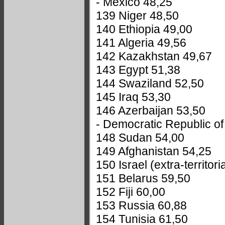
- Mexico 48,25
139 Niger 48,50
140 Ethiopia 49,00
141 Algeria 49,56
142 Kazakhstan 49,67
143 Egypt 51,38
144 Swaziland 52,50
145 Iraq 53,30
146 Azerbaijan 53,50
- Democratic Republic o
148 Sudan 54,00
149 Afghanistan 54,25
150 Israel (extra-territori
151 Belarus 59,50
152 Fiji 60,00
153 Russia 60,88
154 Tunisia 61,50