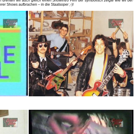
 drehten wir auch gleich einen Showintro Film der symbolisch zeigte wie wir be
er Shows aufbrachen – in die Staatsoper ;-)!