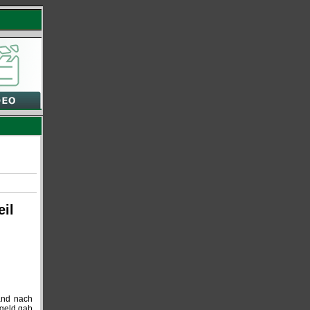
il
and nach
rgeld gab