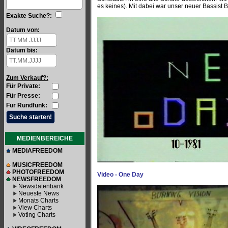
es keines). Mit dabei war unser neuer Bassist 
Exakte Suche?:
Datum von:
Datum bis:
Zum Verkauf?:
Für Private:
Für Presse:
Für Rundfunk:
MEDIENBEREICHE
MEDIAFREEDOM
MUSICFREEDOM
PHOTOFREEDOM
Video - One Day
NEWSFREEDOM
Newsdatenbank
Neueste News
Monats Charts
View Charts
Voting Charts