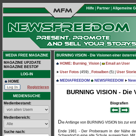
Hilfe
|
Partner
|
Allgemeine 
MEDIA FREE MAGAZINE
BURNING VISION - Die Visionen einer österrei
MAGAZINE UP2DATE
HOME: Burning_Vision
|
Email an User
MAGAZINE BESTOF
User Fotos
(459) ,
Fotoalben
(5) |
User Stori
LOG-IN
MEDIAFREEDOM
NEWSFREEDOM
New
HOME
Registrieren
BURNING VISION - Die Vi
MEDIENSUCHE
Medienbestand:
Biografien
Medienbereich:
D
ie Anfänge von BURNING VISION bis zur ers
Ende 1981 - Der Proberaum in der Nähe der
Suche nach:
Schwadorf in eine alte Schule ausweichen. Mit