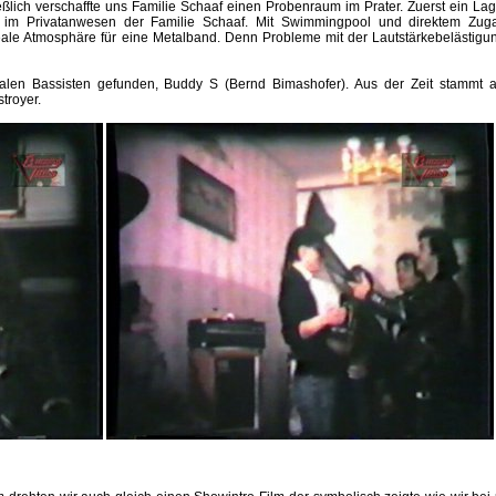
ießlich verschaffte uns Familie Schaaf einen Probenraum im Prater. Zuerst ein Lag
 im Privatanwesen der Familie Schaaf. Mit Swimmingpool und direktem Zu
eale Atmosphäre für eine Metalband. Denn Probleme mit der Lautstärkebelästig
ealen Bassisten gefunden, Buddy S (Bernd Bimashofer). Aus der Zeit stammt 
troyer.