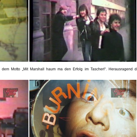
em Motto „Mit Marshall haum ma den Erfolg im Tascherl“. Herausragend di