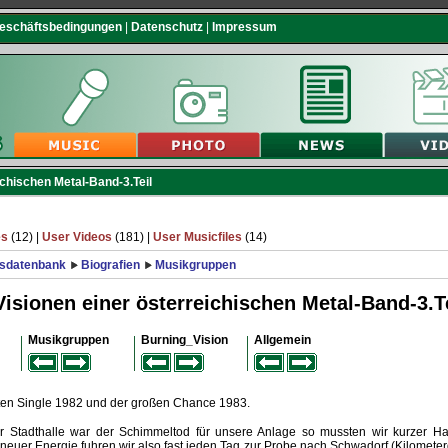
Geschäftsbedingungen
|
Datenschutz
|
Impressum
chischen Metal-Band-3.Teil
es
(12) |
User Videos
(181) |
User Musicfiles
(14)
sdatenbank
Biografien
Musikgruppen
sionen einer österreichischen Metal-Band-3.Te
Musikgruppen
Burning_Vision
Allgemein
ten Single 1982 und der großen Chance 1983.
 Stadthalle war der Schimmeltod für unsere Anlage so mussten wir kurzer H
 neuer Energie fuhren wir also fast jeden Tag zur Probe nach Schwadorf (Kilomete